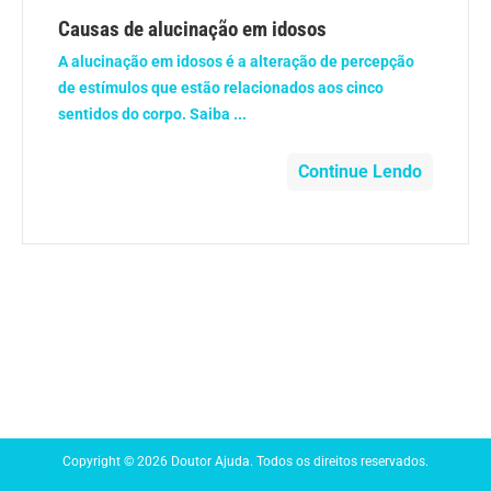
Anemia
Causas de alucinação em idosos
A alucinação em idosos é a alteração de percepção
Anestesia
de estímulos que estão relacionados aos cinco
sentidos do corpo. Saiba ...
Aparelho Digestivo
Continue Lendo
Atividade física
Beleza e Cosmética
Câncer
Cirurgia Plástica
Coronavírus
Copyright © 2026 Doutor Ajuda. Todos os direitos reservados.
Dengue