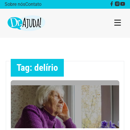
Sobre nós
Contato
Dr. Ajuda Cast
Obesidade
Tag: delírio
Destaque
Bem estar
Vida Saudável
Saúde da mulher