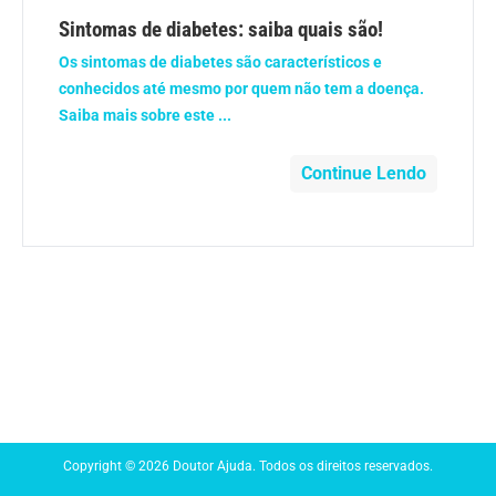
Anemia
Sintomas de diabetes: saiba quais são!
Os sintomas de diabetes são característicos e
Anestesia
conhecidos até mesmo por quem não tem a doença.
Saiba mais sobre este ...
Aparelho Digestivo
Continue Lendo
Atividade física
Beleza e Cosmética
Câncer
Cirurgia Plástica
Coronavírus
Copyright © 2026 Doutor Ajuda. Todos os direitos reservados.
Dengue