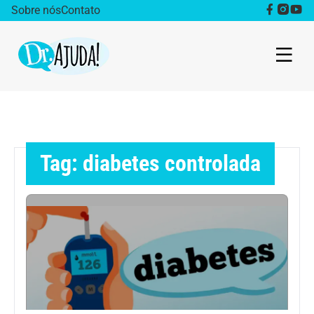
Sobre nós
Contato
Dr. Ajuda Cast
Obesidade
Tag: diabetes controlada
Destaque
Bem estar
Vida Saudável
Saúde da mulher