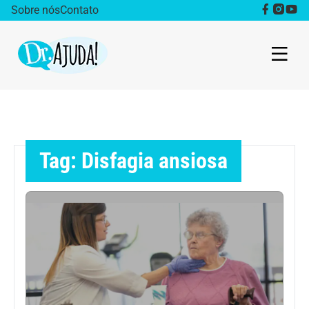
Sobre nós
Contato
Dr. Ajuda Cast
Obesidade
Tag: Disfagia ansiosa
Destaque
Bem estar
Vida Saudável
Saúde da mulher