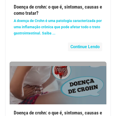
Anemia
Doença de crohn: o que é, sintomas, causas e
como tratar?
Anestesia
A doença de Crohn é uma patologia caracterizada por
uma inflamação crônica que pode afetar todo o trato
Aparelho Digestivo
gastrointestinal. Saiba ...
Atividade física
Continue Lendo
Beleza e Cosmética
Câncer
Cirurgia Plástica
Coronavírus
Doença de crohn: o que é, sintomas, causas e
Dengue