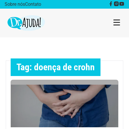
Sobre nós
Contato
Dr. Ajuda Cast
Obesidade
Tag: doença de crohn
Destaque
Bem estar
Vida Saudável
Saúde da mulher