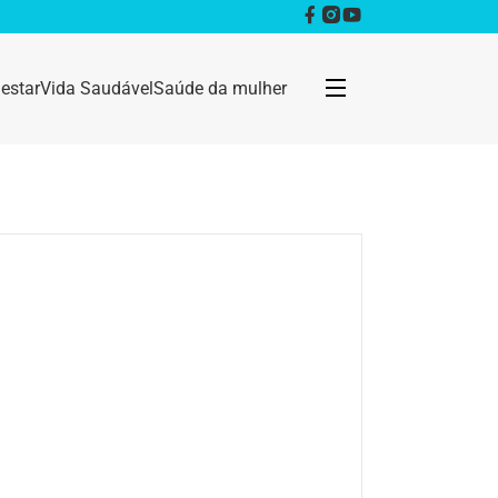
estar
Vida Saudável
Saúde da mulher
Bem estar
Anestesia
Câncer
Dermatologia
Doenças infecciosas
Geral