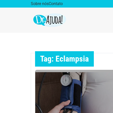
Sobre nós
Contato
Dr. Ajuda Cast
Obe
Vida Saudável
Saúd
Tag: Eclampsia
Aparelho Digestivo
Ativ
Cirurgia Plástica
Coro
Diabetes
Diet
Doenças Respiratórias
Dro