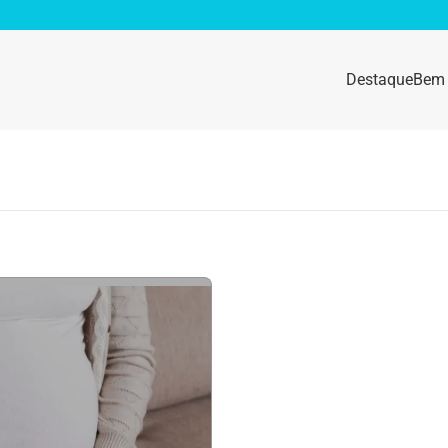
Destaque
Bem 
sidade
Destaque
e da mulher
Anemia
idade física
Beleza e Cosmética
navírus
Dengue
a e nutrição
Doença autoimune
gas
Emagrecimento