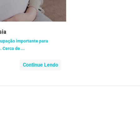
nidade
Medicia Alternativa
da de Cobra
Problemas Cardíacos
sia
lemas Neurológicos
Saúde da criança e adolescente
ocupação importante para
 Cerca de ...
e do idoso
Saúde do nariz
Continue Lendo
e dos ouvidos
Saúde dos rins
o
SUS
minas