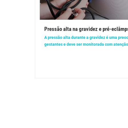
Gravidez
Imu
Ortopedia
Pica
Pressão alta na gravidez e pré-eclâmp
Problemas Hormonais
Prob
A pressão alta durante a gravidez é uma pre
gestantes e deve ser monitorada com atenção.
Saúde do homem
Saúd
Saúde dos olhos
Saúd
Síndrome de Down
Son
Vacinas
Vita