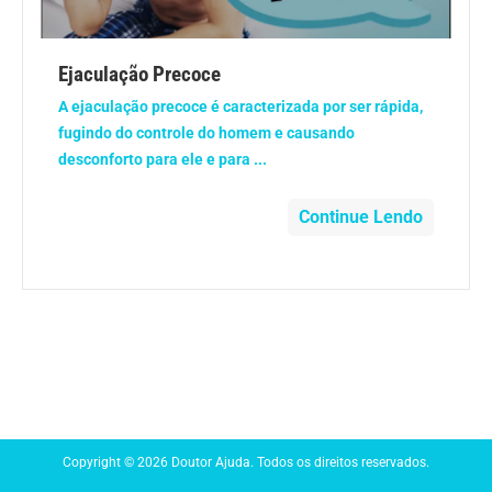
Anemia
Ejaculação Precoce
Anestesia
A ejaculação precoce é caracterizada por ser rápida,
fugindo do controle do homem e causando
Aparelho Digestivo
desconforto para ele e para ...
Atividade física
Continue Lendo
Beleza e Cosmética
Câncer
Cirurgia Plástica
Coronavírus
Copyright © 2026 Doutor Ajuda. Todos os direitos reservados.
Dengue