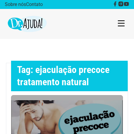
Sobre nós
Contato
Dr. Ajuda Cast
Obesidade
Tag: ejaculação precoce
Destaque
tratamento natural
Bem estar
Vida Saudável
Saúde da mulher