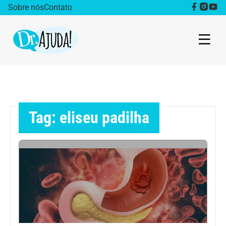
Sobre nós
Contato
Dr. Ajuda Cast
Obesidade
Tag: eliseu padilha
Destaque
Bem estar
Vida Saudável
Saúde da mulher