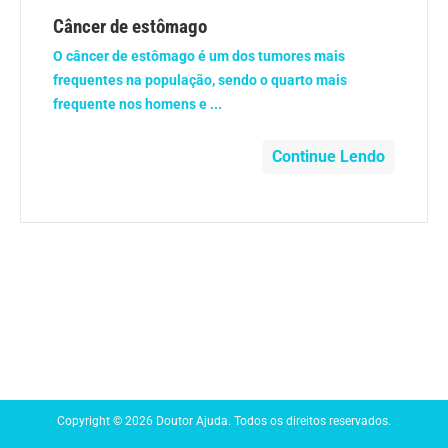
Anemia
Câncer de estômago
O câncer de estômago é um dos tumores mais
Anestesia
frequentes na população, sendo o quarto mais
frequente nos homens e ...
Aparelho Digestivo
Continue Lendo
Atividade física
Beleza e Cosmética
Câncer
Cirurgia Plástica
Coronavírus
Copyright © 2026 Doutor Ajuda. Todos os direitos reservados.
Dengue