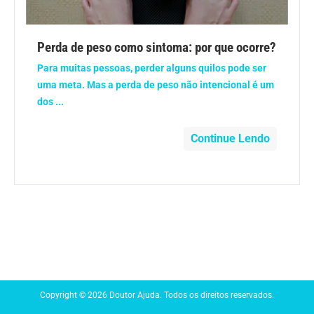
Anemia
Perda de peso como sintoma: por que ocorre?
Anestesia
Para muitas pessoas, perder alguns quilos pode ser
uma meta. Mas a perda de peso não intencional é um
Aparelho Digestivo
dos ...
Atividade física
Continue Lendo
Beleza e Cosmética
Câncer
Cirurgia Plástica
Coronavírus
Copyright © 2026 Doutor Ajuda. Todos os direitos reservados.
Dengue