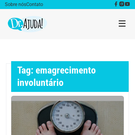
Sobre nós
Contato
Dr. Ajuda Cast
Obesidade
Tag: emagrecimento
Destaque
involuntário
Bem estar
Vida Saudável
Saúde da mulher