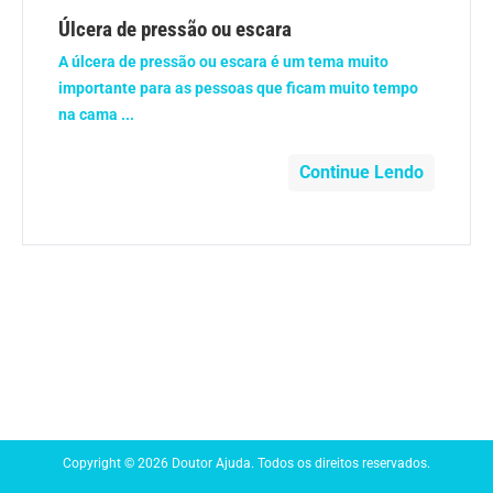
Anemia
Úlcera de pressão ou escara
A úlcera de pressão ou escara é um tema muito
Anestesia
importante para as pessoas que ficam muito tempo
na cama ...
Aparelho Digestivo
Continue Lendo
Atividade física
Beleza e Cosmética
Câncer
Cirurgia Plástica
Coronavírus
Copyright © 2026 Doutor Ajuda. Todos os direitos reservados.
Dengue