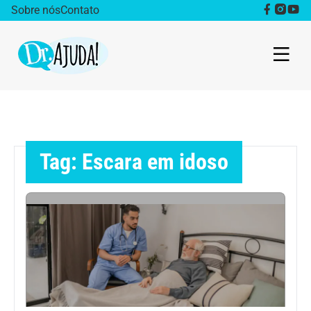
Sobre nós
Contato
Dr. Ajuda Cast
Obesidade
Tag: Escara em idoso
Destaque
Bem estar
Vida Saudável
Saúde da mulher