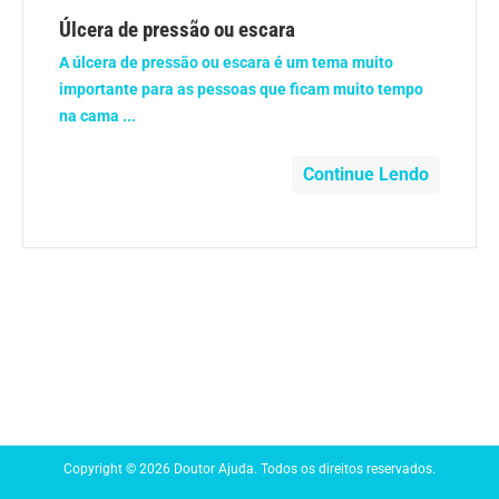
Anemia
Úlcera de pressão ou escara
A úlcera de pressão ou escara é um tema muito
Anestesia
importante para as pessoas que ficam muito tempo
na cama ...
Aparelho Digestivo
Continue Lendo
Atividade física
Beleza e Cosmética
Câncer
Cirurgia Plástica
Coronavírus
Copyright © 2026 Doutor Ajuda. Todos os direitos reservados.
Dengue