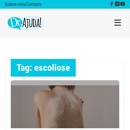
Sobre nós
Contato
Dr. Ajuda Cast
Obesidade
Tag: escoliose
Destaque
Bem estar
Vida Saudável
Saúde da mulher