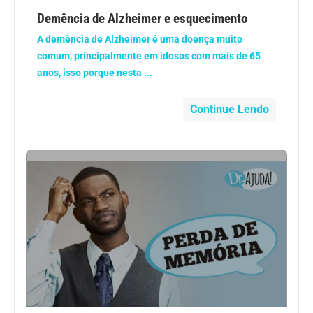
Anemia
Demência de Alzheimer e esquecimento
A demência de Alzheimer é uma doença muito
Anestesia
comum, principalmente em idosos com mais de 65
anos, isso porque nesta ...
Aparelho Digestivo
Continue Lendo
Atividade física
Beleza e Cosmética
Câncer
Cirurgia Plástica
Coronavírus
Dengue