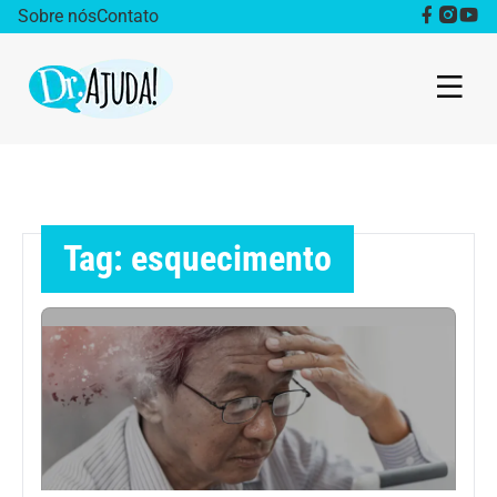
Sobre nós
Contato
Dr. Ajuda Cast
Obesidade
Tag: esquecimento
Destaque
Bem estar
Vida Saudável
Saúde da mulher