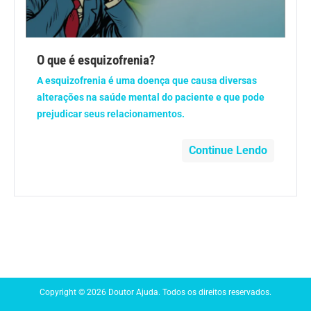
Anemia
Anestesia
O que é esquizofrenia?
A esquizofrenia é uma doença que causa diversas
Aparelho Digestivo
alterações na saúde mental do paciente e que pode
prejudicar seus relacionamentos.
Atividade física
Continue Lendo
Beleza e Cosmética
Câncer
Cirurgia Plástica
Coronavírus
Copyright © 2026 Doutor Ajuda. Todos os direitos reservados.
Dengue