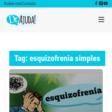
Sobre nós
Contato
Dr. Ajuda Cast
Obesidade
Tag: esquizofrenia simples
Destaque
Bem estar
Vida Saudável
Saúde da mulher