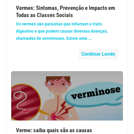
Anemia
Vermes: Sintomas, Prevenção e Impacto em
Todas as Classes Sociais
Anestesia
Os vermes são parasitas que infectam o trato
digestivo e que podem causar diversas doenças,
Aparelho Digestivo
chamadas de verminoses. Existe uma ...
Atividade física
Continue Lendo
Beleza e Cosmética
Câncer
Cirurgia Plástica
Coronavírus
Verme: saiba quais são as causas
Dengue