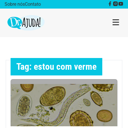
Sobre nós
Contato
Dr. Ajuda Cast
Obesidade
Tag: estou com verme
Destaque
Bem estar
Vida Saudável
Saúde da mulher