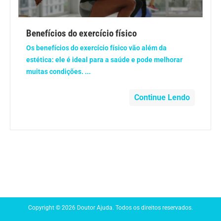
Anemia
Benefícios do exercício físico
Anestesia
Os benefícios do exercício físico vão além da
estética: ele é ideal para a saúde e pode melhorar
Aparelho Digestivo
muitas condições. ...
Atividade física
Continue Lendo
Beleza e Cosmética
Câncer
Cirurgia Plástica
Coronavírus
Copyright © 2026 Doutor Ajuda. Todos os direitos reservados.
Dengue