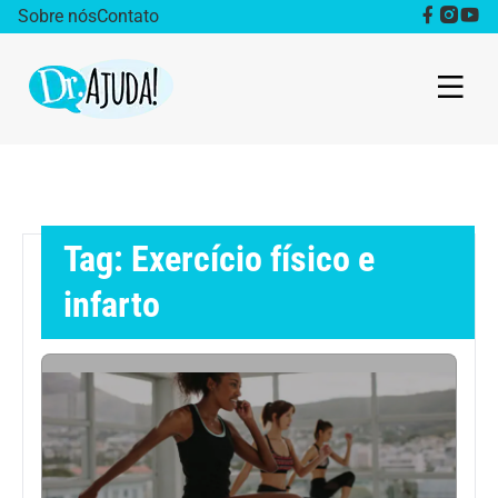
Sobre nós
Contato
Dr. Ajuda Cast
Obesidade
Tag: Exercício físico e
Destaque
infarto
Bem estar
Vida Saudável
Saúde da mulher