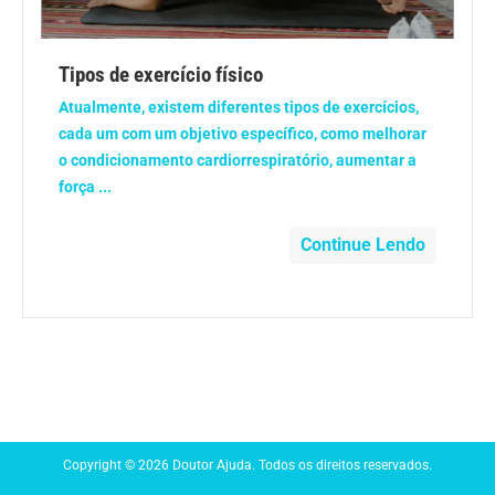
Anemia
Tipos de exercício físico
Anestesia
Atualmente, existem diferentes tipos de exercícios,
cada um com um objetivo específico, como melhorar
Aparelho Digestivo
o condicionamento cardiorrespiratório, aumentar a
força ...
Atividade física
Continue Lendo
Beleza e Cosmética
Câncer
Cirurgia Plástica
Coronavírus
Copyright © 2026 Doutor Ajuda. Todos os direitos reservados.
Dengue