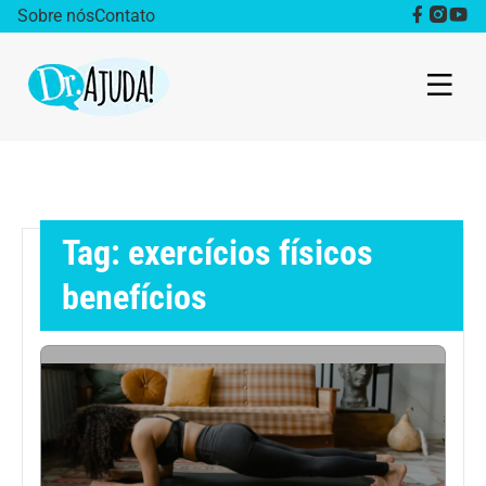
Sobre nós
Contato
Dr. Ajuda Cast
Obesidade
Tag: exercícios físicos
Destaque
benefícios
Bem estar
Vida Saudável
Saúde da mulher