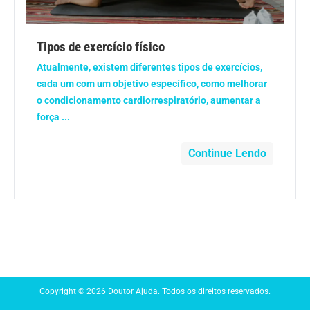
Anemia
Tipos de exercício físico
Anestesia
Atualmente, existem diferentes tipos de exercícios,
cada um com um objetivo específico, como melhorar
Aparelho Digestivo
o condicionamento cardiorrespiratório, aumentar a
força ...
Atividade física
Continue Lendo
Beleza e Cosmética
Câncer
Cirurgia Plástica
Coronavírus
Copyright © 2026 Doutor Ajuda. Todos os direitos reservados.
Dengue