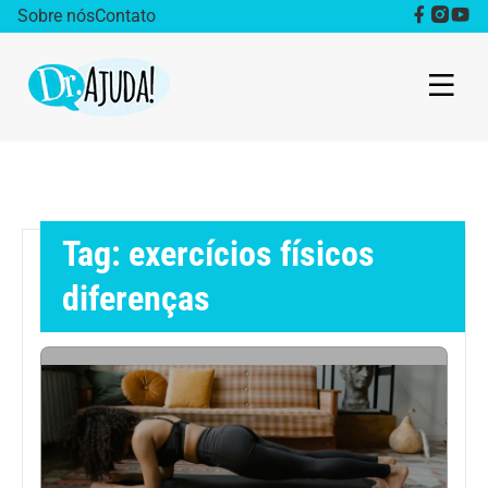
Sobre nós
Contato
Dr. Ajuda Cast
Obesidade
Tag: exercícios físicos
Destaque
diferenças
Bem estar
Vida Saudável
Saúde da mulher