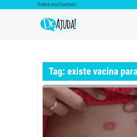
Sobre nós
Contato
Dr. Ajuda Cast
Obe
Vida Saudável
Saúd
Tag: existe vacina par
Aparelho Digestivo
Ativ
Cirurgia Plástica
Coro
Diabetes
Diet
Doenças Respiratórias
Dro