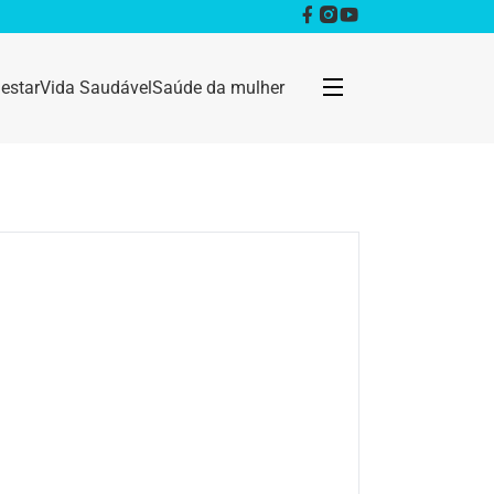
estar
Vida Saudável
Saúde da mulher
Bem estar
Anestesia
Câncer
Dermatologia
Doenças infecciosas
Geral