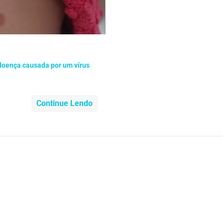
nidade
Medicia Alternativa
da de Cobra
Problemas Cardíacos
lemas Neurológicos
Saúde da criança e adolescente
doença causada por um vírus
e do idoso
Saúde do nariz
Continue Lendo
e dos ouvidos
Saúde dos rins
o
SUS
minas