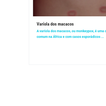
Gravidez
Imu
Ortopedia
Pica
Varíola dos macacos
Problemas Hormonais
Prob
A varíola dos macacos, ou monkeypox, é uma 
comum na África e com casos esporádicos ...
Saúde do homem
Saúd
Saúde dos olhos
Saúd
Síndrome de Down
Son
Vacinas
Vita