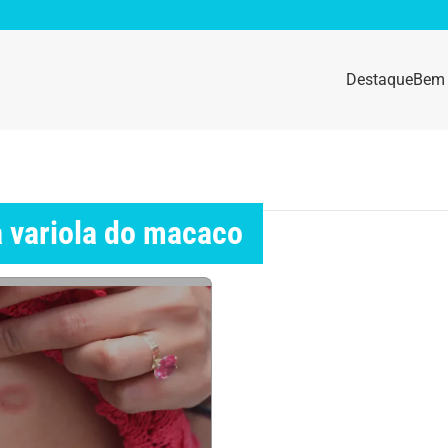
Destaque
Bem 
sidade
Destaque
e da mulher
Anemia
a variola do macaco
idade física
Beleza e Cosmética
navírus
Dengue
a e nutrição
Doença autoimune
gas
Emagrecimento