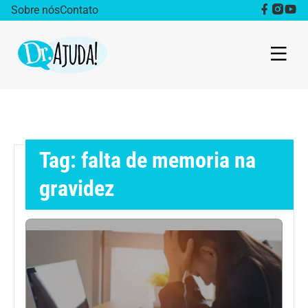
Sobre nós
Contato
Dr. Ajuda Cast
Obesidade
Tag: falta de memoria na
Destaque
gravidez
Bem estar
Vida Saudável
Saúde da mulher