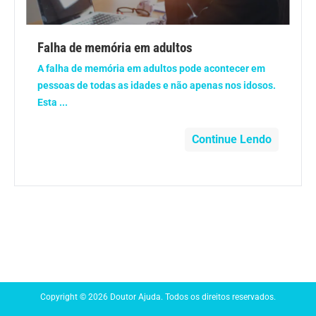
Anemia
Falha de memória em adultos
Anestesia
A falha de memória em adultos pode acontecer em
pessoas de todas as idades e não apenas nos idosos.
Aparelho Digestivo
Esta ...
Atividade física
Continue Lendo
Beleza e Cosmética
Câncer
Cirurgia Plástica
Coronavírus
Copyright © 2026 Doutor Ajuda. Todos os direitos reservados.
Dengue