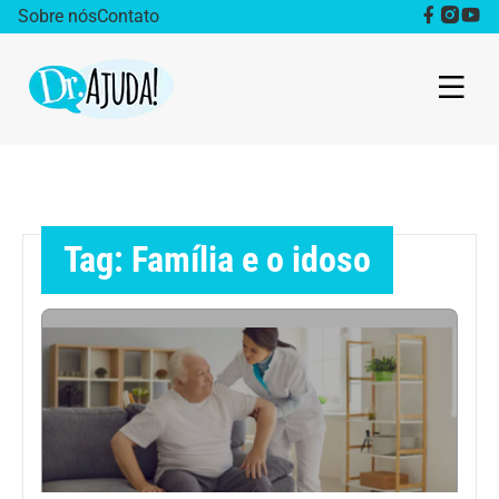
Sobre nós
Contato
Dr. Ajuda Cast
Obesidade
Tag: Família e o idoso
Destaque
Bem estar
Vida Saudável
Saúde da mulher