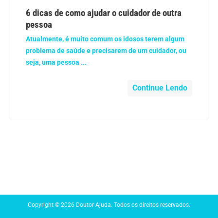
Anemia
6 dicas de como ajudar o cuidador de outra
pessoa
Anestesia
Atualmente, é muito comum os idosos terem algum
problema de saúde e precisarem de um cuidador, ou
Aparelho Digestivo
seja, uma pessoa ...
Atividade física
Continue Lendo
Beleza e Cosmética
Câncer
Cirurgia Plástica
Coronavírus
Copyright © 2026 Doutor Ajuda. Todos os direitos reservados.
Dengue