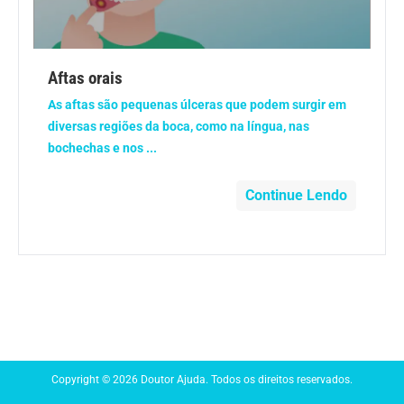
Anemia
Anestesia
Aftas orais
As aftas são pequenas úlceras que podem surgir em
Aparelho Digestivo
diversas regiões da boca, como na língua, nas
bochechas e nos ...
Atividade física
Continue Lendo
Beleza e Cosmética
Câncer
Cirurgia Plástica
Coronavírus
Copyright © 2026 Doutor Ajuda. Todos os direitos reservados.
Dengue