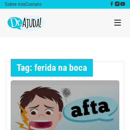
Sobre nós
Contato
Dr. Ajuda Cast
Obesidade
Tag: ferida na boca
Destaque
Bem estar
Vida Saudável
Saúde da mulher