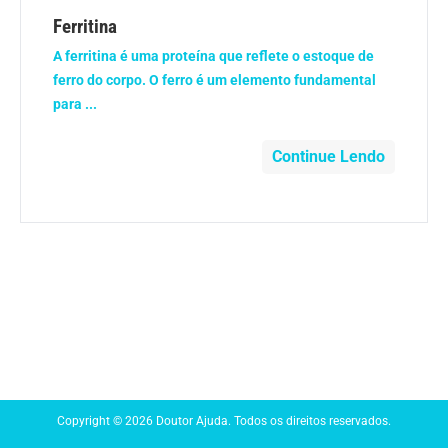
Anemia
Ferritina
A ferritina é uma proteína que reflete o estoque de
Anestesia
ferro do corpo. O ferro é um elemento fundamental
para ...
Aparelho Digestivo
Continue Lendo
Atividade física
Beleza e Cosmética
Câncer
Cirurgia Plástica
Coronavírus
Copyright © 2026 Doutor Ajuda. Todos os direitos reservados.
Dengue