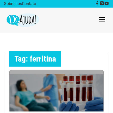
Sobre nós
Contato
Dr. Ajuda Cast
Obesidade
Tag: ferritina
Destaque
Bem estar
Vida Saudável
Saúde da mulher