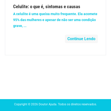
Anemia
Celulite: o que é, sintomas e causas
A celulite é uma queixa muito frequente. Ela acomete
Anestesia
95% das mulheres e apesar de não ser uma condição
grave, ...
Aparelho Digestivo
Continue Lendo
Atividade física
Beleza e Cosmética
Câncer
Cirurgia Plástica
Coronavírus
Copyright © 2026 Doutor Ajuda. Todos os direitos reservados.
Dengue