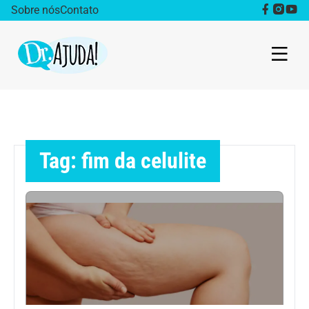
Sobre nós
Contato
Dr. Ajuda Cast
Obesidade
Tag: fim da celulite
Destaque
Bem estar
Vida Saudável
Saúde da mulher