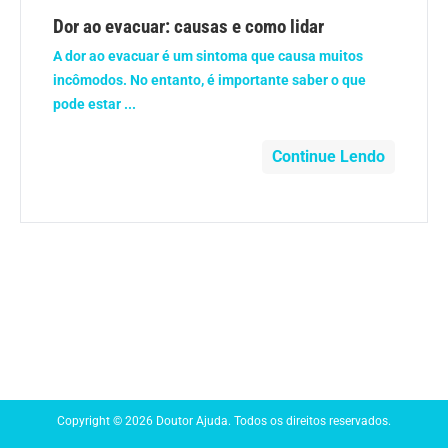
Anemia
Dor ao evacuar: causas e como lidar
A dor ao evacuar é um sintoma que causa muitos
Anestesia
incômodos. No entanto, é importante saber o que
pode estar ...
Aparelho Digestivo
Continue Lendo
Atividade física
Beleza e Cosmética
Câncer
Cirurgia Plástica
Coronavírus
Copyright © 2026 Doutor Ajuda. Todos os direitos reservados.
Dengue