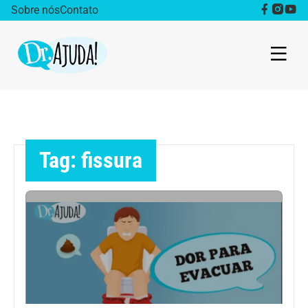
Sobre nós
Contato
Dr. Ajuda Cast
Obesidade
Tag: fissura
Destaque
Bem estar
Vida Saudável
Saúde da mulher