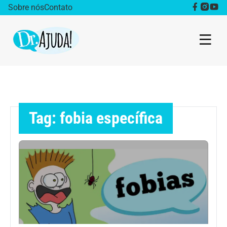
Sobre nós
Contato
Dr. Ajuda Cast
Obesidade
Tag: fobia específica
Destaque
Bem estar
Vida Saudável
Saúde da mulher