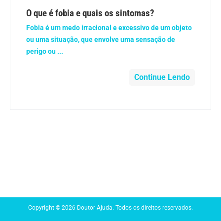
Anemia
O que é fobia e quais os sintomas?
Fobia é um medo irracional e excessivo de um objeto
Anestesia
ou uma situação, que envolve uma sensação de
perigo ou ...
Aparelho Digestivo
Continue Lendo
Atividade física
Beleza e Cosmética
Câncer
Cirurgia Plástica
Coronavírus
Copyright © 2026 Doutor Ajuda. Todos os direitos reservados.
Dengue