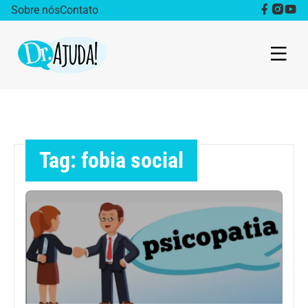
Sobre nós
Contato
Dr. Ajuda Cast
Obesidade
Tag: fobia social
Destaque
Bem estar
Vida Saudável
Saúde da mulher