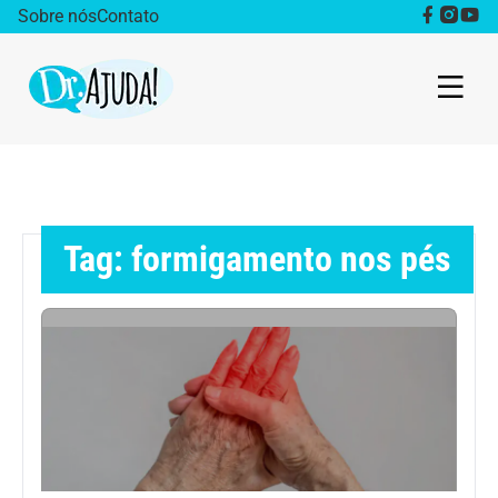
Sobre nós
Contato
Dr. Ajuda Cast
Obesidade
Tag: formigamento nos pés
Destaque
Bem estar
Vida Saudável
Saúde da mulher