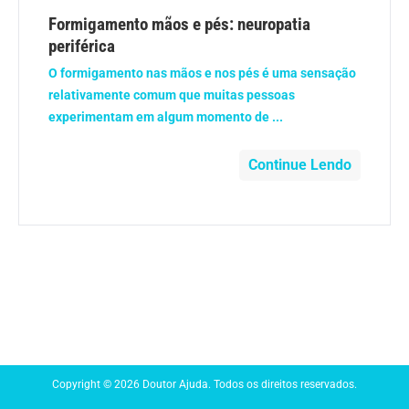
Anemia
Formigamento mãos e pés: neuropatia
periférica
Anestesia
O formigamento nas mãos e nos pés é uma sensação
relativamente comum que muitas pessoas
Aparelho Digestivo
experimentam em algum momento de ...
Atividade física
Continue Lendo
Beleza e Cosmética
Câncer
Cirurgia Plástica
Coronavírus
Copyright © 2026 Doutor Ajuda. Todos os direitos reservados.
Dengue