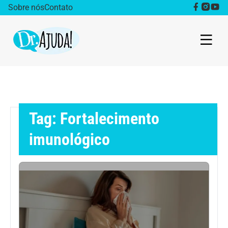
Sobre nós
Contato
Dr. Ajuda Cast
Obesidade
Tag: Fortalecimento
Destaque
imunológico
Bem estar
Vida Saudável
Saúde da mulher