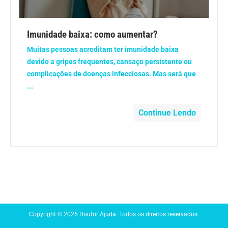
Anemia
Imunidade baixa: como aumentar?
Anestesia
Muitas pessoas acreditam ter imunidade baixa
devido a gripes frequentes, cansaço persistente ou
Aparelho Digestivo
complicações de doenças infecciosas. Mas será que
...
Atividade física
Continue Lendo
Beleza e Cosmética
Câncer
Cirurgia Plástica
Coronavírus
Copyright © 2026 Doutor Ajuda. Todos os direitos reservados.
Dengue