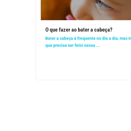
Gravidez
Imu
Ortopedia
Pica
O que fazer ao bater a cabeça?
Problemas Hormonais
Prob
Bater a cabeça é frequente no dia a dia, mas
que precisa ser feito nessa ...
Saúde do homem
Saúd
Saúde dos olhos
Saúd
Síndrome de Down
Son
Vacinas
Vita