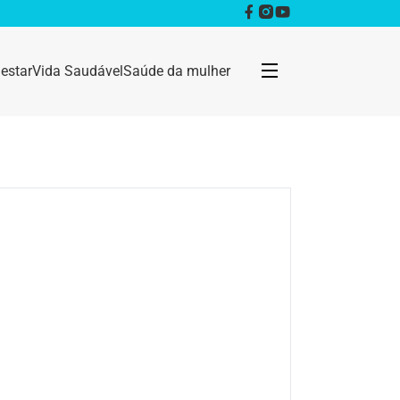
estar
Vida Saudável
Saúde da mulher
Bem estar
Anestesia
Câncer
Dermatologia
Doenças infecciosas
Geral