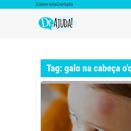
Sobre nós
Contato
Dr. Ajuda Cast
Obe
Vida Saudável
Saúd
Tag: galo na cabeça o'
Aparelho Digestivo
Ativ
Cirurgia Plástica
Coro
Diabetes
Diet
Doenças Respiratórias
Dro