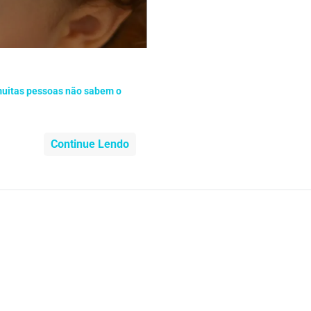
nidade
Medicia Alternativa
da de Cobra
Problemas Cardíacos
lemas Neurológicos
Saúde da criança e adolescente
 muitas pessoas não sabem o
e do idoso
Saúde do nariz
Continue Lendo
e dos ouvidos
Saúde dos rins
o
SUS
minas