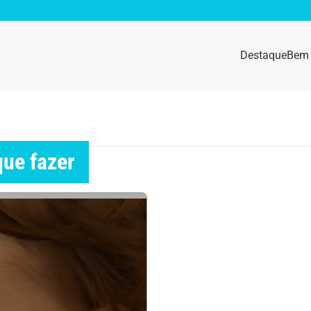
Destaque
Bem 
sidade
Destaque
e da mulher
Anemia
que fazer
idade física
Beleza e Cosmética
navírus
Dengue
a e nutrição
Doença autoimune
gas
Emagrecimento