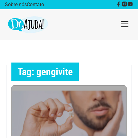
Sobre nós
Contato
Dr. Ajuda Cast
Obesidade
Tag: gengivite
Destaque
Bem estar
Vida Saudável
Saúde da mulher