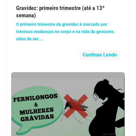
Anemia
Gravidez: primeiro trimestre (até a 13ª
semana)
Anestesia
O primeiro trimestre da gravidez é marcado por
intensas mudanças no corpo e na vida da gestante,
Aparelho Digestivo
além de ser ...
Atividade física
Continue Lendo
Beleza e Cosmética
Câncer
Cirurgia Plástica
Coronavírus
Dengue