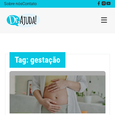
Sobre nós
Contato
Dr. Ajuda Cast
Obesidade
Tag: gestação
Destaque
Bem estar
Vida Saudável
Saúde da mulher