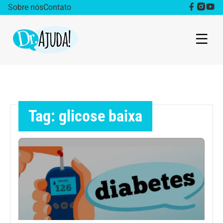
Sobre nós
Contato
Dr. Ajuda Cast
Obesidade
Tag: glicose baixa
Destaque
Bem estar
Vida Saudável
Saúde da mulher