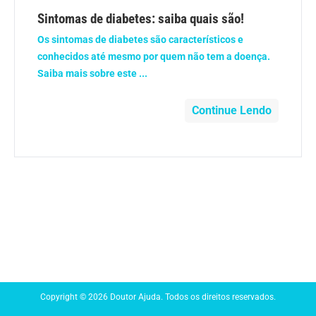
Anemia
Sintomas de diabetes: saiba quais são!
Os sintomas de diabetes são característicos e
Anestesia
conhecidos até mesmo por quem não tem a doença.
Saiba mais sobre este ...
Aparelho Digestivo
Continue Lendo
Atividade física
Beleza e Cosmética
Câncer
Cirurgia Plástica
Coronavírus
Copyright © 2026 Doutor Ajuda. Todos os direitos reservados.
Dengue