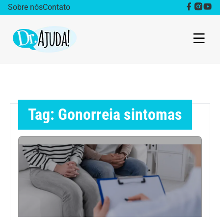
Sobre nós
Contato
Dr. Ajuda Cast
Obesidade
Tag: Gonorreia sintomas
Destaque
Bem estar
Vida Saudável
Saúde da mulher