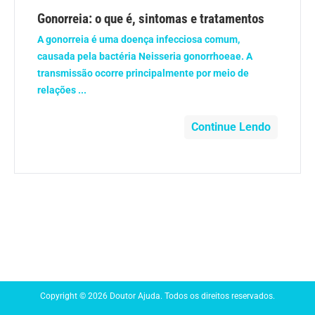
Anemia
Gonorreia: o que é, sintomas e tratamentos
A gonorreia é uma doença infecciosa comum,
Anestesia
causada pela bactéria Neisseria gonorrhoeae. A
transmissão ocorre principalmente por meio de
Aparelho Digestivo
relações ...
Atividade física
Continue Lendo
Beleza e Cosmética
Câncer
Cirurgia Plástica
Coronavírus
Copyright © 2026 Doutor Ajuda. Todos os direitos reservados.
Dengue