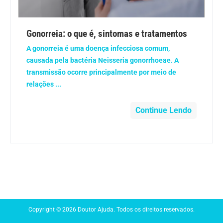
Anemia
Gonorreia: o que é, sintomas e tratamentos
Anestesia
A gonorreia é uma doença infecciosa comum,
causada pela bactéria Neisseria gonorrhoeae. A
Aparelho Digestivo
transmissão ocorre principalmente por meio de
relações ...
Atividade física
Continue Lendo
Beleza e Cosmética
Câncer
Cirurgia Plástica
Coronavírus
Copyright © 2026 Doutor Ajuda. Todos os direitos reservados.
Dengue