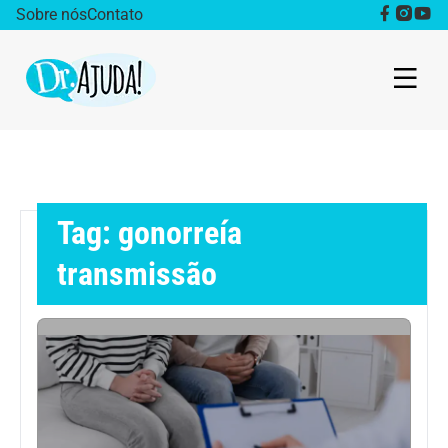
Sobre nós
Contato
Dr. Ajuda Cast
Obesidade
Tag: gonorreía
Destaque
transmissão
Bem estar
Vida Saudável
Saúde da mulher