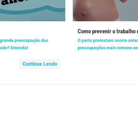
nidade
Medicia Alternativa
da de Cobra
Problemas Cardíacos
Como prevenir o trabalho 
lemas Neurológicos
Saúde da criança e adolescente
 grande preocupação das
O parto prematuro ocorre ante
rado? Entenda!
preocupações mais comuns entr
e do idoso
Saúde do nariz
Continue Lendo
e dos ouvidos
Saúde dos rins
o
SUS
minas