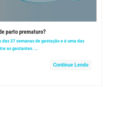
Nutrição
Problemas de circulação
de parto prematuro?
Saúde do coração
s das 37 semanas de gestação e é uma das
e as gestantes. ...
Saúde dos Dentes
Continue Lendo
Saúde mental
Urgências