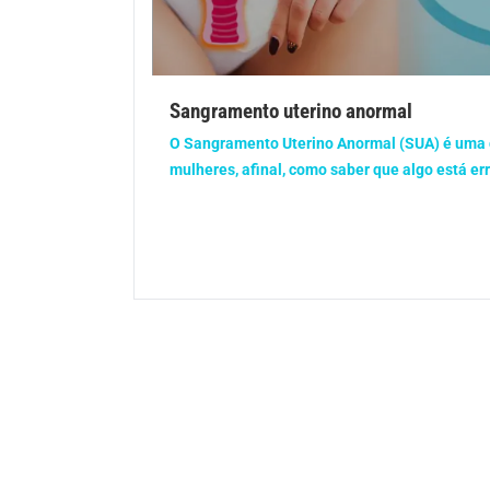
Gravidez
Imu
Ortopedia
Pica
Sangramento uterino anormal
Problemas Hormonais
Prob
O Sangramento Uterino Anormal (SUA) é uma
mulheres, afinal, como saber que algo está er
Saúde do homem
Saúd
Saúde dos olhos
Saúd
Síndrome de Down
Son
Vacinas
Vita