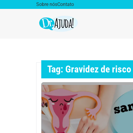
Sobre nós
Contato
Dr. Ajuda Cast
Obe
Vida Saudável
Saúd
Tag: Gravidez de risco
Aparelho Digestivo
Ativ
Cirurgia Plástica
Coro
Diabetes
Diet
Doenças Respiratórias
Dro