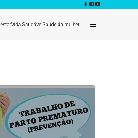
estar
Vida Saudável
Saúde da mulher
Bem estar
Anestesia
Câncer
Dermatologia
Doenças infecciosas
Geral