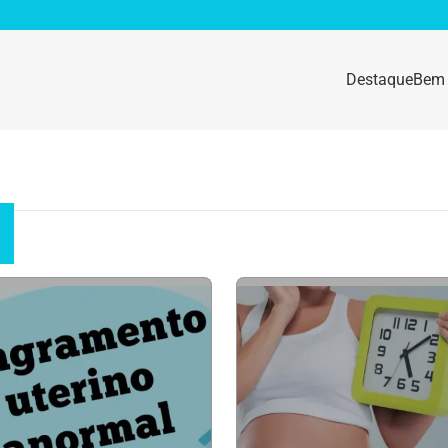
Destaque
Bem 
sidade
Destaque
e da mulher
Anemia
idade física
Beleza e Cosmética
navírus
Dengue
a e nutrição
Doença autoimune
gas
Emagrecimento