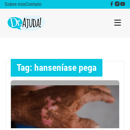
Sobre nós
Contato
Dr. Ajuda Cast
Obesidade
Tag: hanseníase pega
Destaque
Bem estar
Vida Saudável
Saúde da mulher