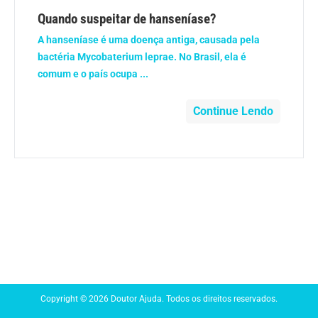
Anemia
Quando suspeitar de hanseníase?
A hanseníase é uma doença antiga, causada pela
Anestesia
bactéria Mycobaterium leprae. No Brasil, ela é
comum e o país ocupa ...
Aparelho Digestivo
Continue Lendo
Atividade física
Beleza e Cosmética
Câncer
Cirurgia Plástica
Coronavírus
Copyright © 2026 Doutor Ajuda. Todos os direitos reservados.
Dengue