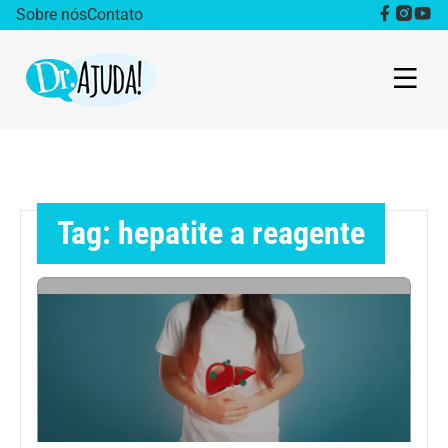
Sobre nós
Contato
Dr. Ajuda Cast
Obesidade
Tag: hepatite a reagente
Destaque
Bem estar
Vida Saudável
Saúde da mulher