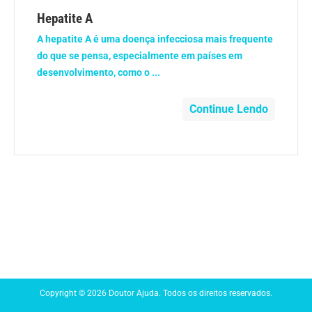
Anemia
Hepatite A
A hepatite A é uma doença infecciosa mais frequente
Anestesia
do que se pensa, especialmente em países em
desenvolvimento, como o ...
Aparelho Digestivo
Continue Lendo
Atividade física
Beleza e Cosmética
Câncer
Cirurgia Plástica
Coronavírus
Copyright © 2026 Doutor Ajuda. Todos os direitos reservados.
Dengue