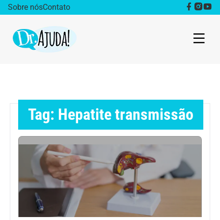
Sobre nós
Contato
Dr. Ajuda Cast
Obesidade
Tag: Hepatite transmissão
Destaque
Bem estar
Vida Saudável
Saúde da mulher