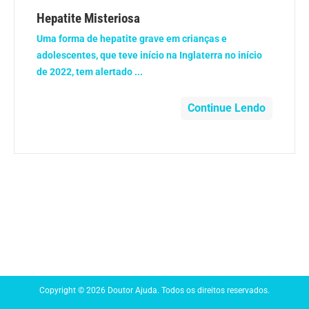
Anemia
Hepatite Misteriosa
Uma forma de hepatite grave em crianças e
Anestesia
adolescentes, que teve início na Inglaterra no início
de 2022, tem alertado ...
Aparelho Digestivo
Continue Lendo
Atividade física
Beleza e Cosmética
Câncer
Cirurgia Plástica
Coronavírus
Copyright © 2026 Doutor Ajuda. Todos os direitos reservados.
Dengue