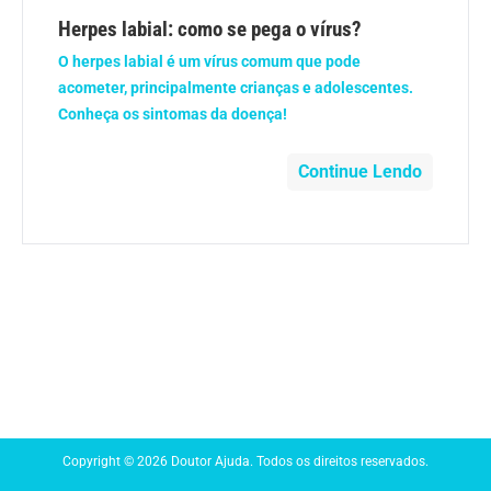
Anemia
Herpes labial: como se pega o vírus?
O herpes labial é um vírus comum que pode
Anestesia
acometer, principalmente crianças e adolescentes.
Conheça os sintomas da doença!
Aparelho Digestivo
Continue Lendo
Atividade física
Beleza e Cosmética
Câncer
Cirurgia Plástica
Coronavírus
Copyright © 2026 Doutor Ajuda. Todos os direitos reservados.
Dengue