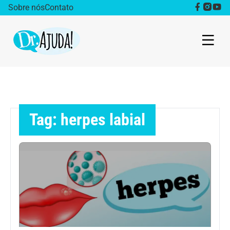
Sobre nós
Contato
Dr. Ajuda Cast
Obesidade
Tag: herpes labial
Destaque
Bem estar
Vida Saudável
Saúde da mulher