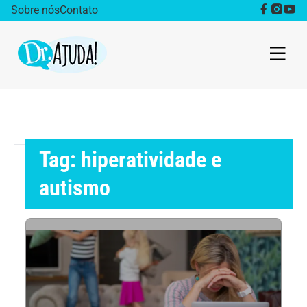
Sobre nós
Contato
Dr. Ajuda Cast
Obesidade
Tag: hiperatividade e
Destaque
autismo
Bem estar
Vida Saudável
Saúde da mulher