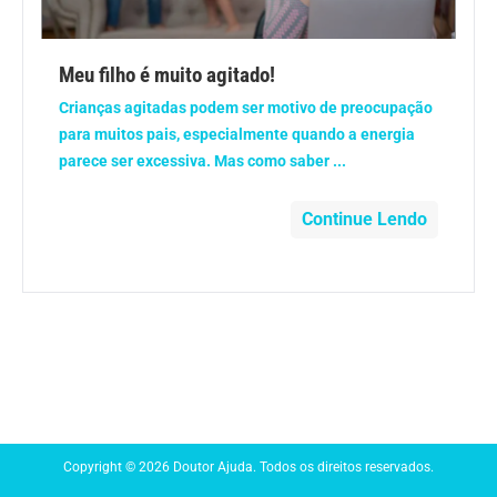
Anemia
Meu filho é muito agitado!
Anestesia
Crianças agitadas podem ser motivo de preocupação
para muitos pais, especialmente quando a energia
Aparelho Digestivo
parece ser excessiva. Mas como saber ...
Atividade física
Continue Lendo
Beleza e Cosmética
Câncer
Cirurgia Plástica
Coronavírus
Copyright © 2026 Doutor Ajuda. Todos os direitos reservados.
Dengue