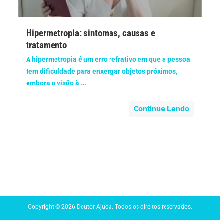
Anemia
Hipermetropia: sintomas, causas e
Anestesia
tratamento
A hipermetropia é um erro refrativo em que a pessoa
Aparelho Digestivo
tem dificuldade para enxergar objetos próximos,
embora a visão à ...
Atividade física
Continue Lendo
Beleza e Cosmética
Câncer
Cirurgia Plástica
Coronavírus
Copyright © 2026 Doutor Ajuda. Todos os direitos reservados.
Dengue