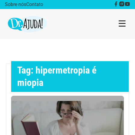
Sobre nós
Contato
Dr. Ajuda Cast
Obesidade
Tag: hipermetropia é
Destaque
miopia
Bem estar
Vida Saudável
Saúde da mulher