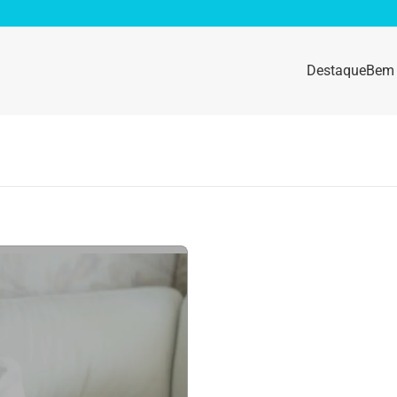
Destaque
Bem 
sidade
Destaque
e da mulher
Anemia
idade física
Beleza e Cosmética
navírus
Dengue
a e nutrição
Doença autoimune
gas
Emagrecimento