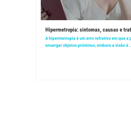
Gravidez
Imu
Ortopedia
Pica
Hipermetropia: sintomas, causas e tr
Problemas Hormonais
Prob
A hipermetropia é um erro refrativo em que a
enxergar objetos próximos, embora a visão à ..
Saúde do homem
Saúd
Saúde dos olhos
Saúd
Síndrome de Down
Son
Vacinas
Vita