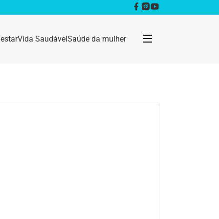
estar
Vida Saudável
Saúde da mulher
Bem estar
Anestesia
Câncer
Dermatologia
Doenças infecciosas
Geral