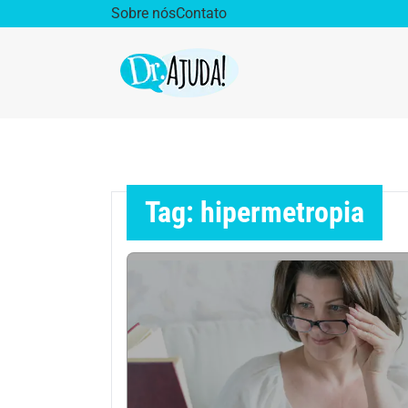
Sobre nós
Contato
Dr. Ajuda Cast
Obe
Vida Saudável
Saúd
Tag: hipermetropia
Aparelho Digestivo
Ativ
Cirurgia Plástica
Coro
Diabetes
Diet
Doenças Respiratórias
Dro