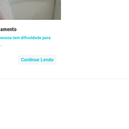
nidade
Medicia Alternativa
da de Cobra
Problemas Cardíacos
atamento
lemas Neurológicos
Saúde da criança e adolescente
 pessoa tem dificuldade para
.
e do idoso
Saúde do nariz
Continue Lendo
e dos ouvidos
Saúde dos rins
o
SUS
minas