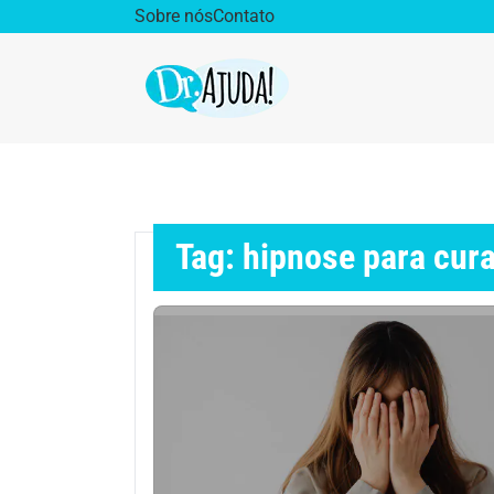
Sobre nós
Contato
Dr. Ajuda Cast
Obe
Vida Saudável
Saúd
Tag: hipnose para cura
Aparelho Digestivo
Ativ
Cirurgia Plástica
Coro
Diabetes
Diet
Doenças Respiratórias
Dro