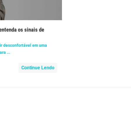
nidade
Medicia Alternativa
da de Cobra
Problemas Cardíacos
entenda os sinais de
lemas Neurológicos
Saúde da criança e adolescente
tir desconfortável em uma
e do idoso
Saúde do nariz
ra ...
e dos ouvidos
Continue Lendo
Saúde dos rins
o
SUS
minas