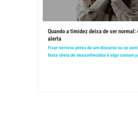
Gravidez
Imu
Ortopedia
Pica
Quando a timidez deixa de ser normal: 
alerta
Problemas Hormonais
Prob
Ficar nervoso antes de um discurso ou se sen
Saúde do homem
Saúd
festa cheia de desconhecidos é algo comum pa
Saúde dos olhos
Saúd
Síndrome de Down
Son
Vacinas
Vita