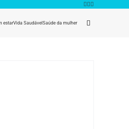
 estar
Vida Saudável
Saúde da mulher
Bem estar
Anestesia
Câncer
Dermatologia
Doenças infecciosas
Geral