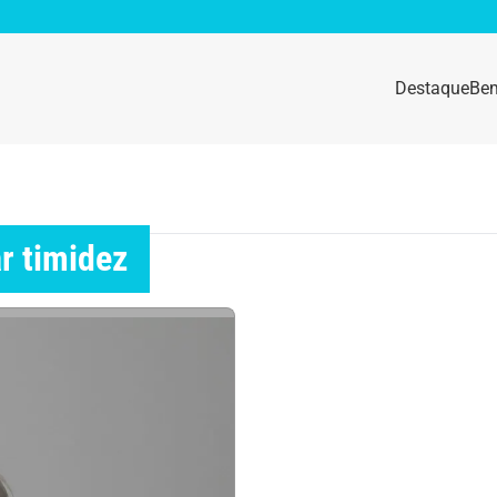
Destaque
Bem
sidade
Destaque
e da mulher
Anemia
r timidez
idade física
Beleza e Cosmética
navírus
Dengue
a e nutrição
Doença autoimune
gas
Emagrecimento