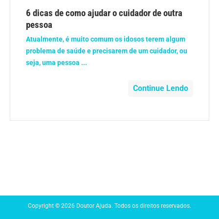
Anemia
6 dicas de como ajudar o cuidador de outra
pessoa
Anestesia
Atualmente, é muito comum os idosos terem algum
problema de saúde e precisarem de um cuidador, ou
Aparelho Digestivo
seja, uma pessoa ...
Atividade física
Continue Lendo
Beleza e Cosmética
Câncer
Cirurgia Plástica
Coronavírus
Copyright © 2026 Doutor Ajuda. Todos os direitos reservados.
Dengue