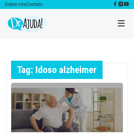
Sobre nós
Contato
Dr. Ajuda Cast
Obesidade
Tag: Idoso alzheimer
Destaque
Bem estar
Vida Saudável
Saúde da mulher