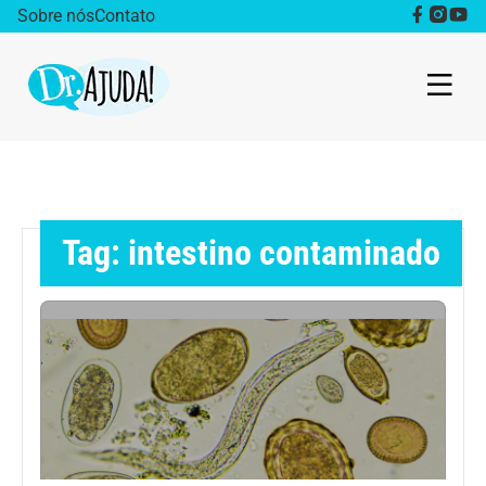
Sobre nós
Contato
Dr. Ajuda Cast
Obesidade
Tag: intestino contaminado
Destaque
Bem estar
Vida Saudável
Saúde da mulher