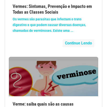
Anemia
Vermes: Sintomas, Prevenção e Impacto em
Todas as Classes Sociais
Anestesia
Os vermes são parasitas que infectam o trato
digestivo e que podem causar diversas doenças,
Aparelho Digestivo
chamadas de verminoses. Existe uma ...
Atividade física
Continue Lendo
Beleza e Cosmética
Câncer
Cirurgia Plástica
Coronavírus
Verme: saiba quais são as causas
Dengue