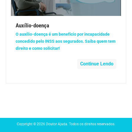
Anemia
Anestesia
Auxílio-doença
O auxílio-doença é um benefício por incapacidade
Aparelho Digestivo
concedido pelo INSS aos segurados. Saiba quem tem
direito e como solicitar!
Atividade física
Continue Lendo
Beleza e Cosmética
Câncer
Cirurgia Plástica
Coronavírus
Copyright © 2026 Doutor Ajuda. Todos os direitos reservados.
Dengue