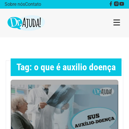
Sobre nós
Contato
Dr. Ajuda Cast
Obesidade
Tag: o que é auxilio doença
Destaque
Bem estar
Vida Saudável
Saúde da mulher