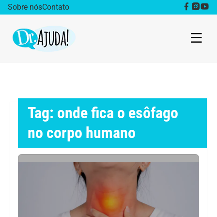
Sobre nós
Contato
Dr. Ajuda Cast
Obesidade
Tag: onde fica o esôfago
Destaque
no corpo humano
Bem estar
Vida Saudável
Saúde da mulher