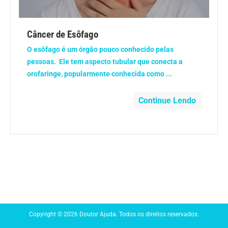
Anemia
Câncer de Esôfago
Anestesia
O esôfago é um órgão pouco conhecido pelas
pessoas. Ele tem aspecto tubular que conecta a
Aparelho Digestivo
orofaringe, popularmente conhecida como ...
Atividade física
Continue Lendo
Beleza e Cosmética
Câncer
Cirurgia Plástica
Coronavírus
Copyright © 2026 Doutor Ajuda. Todos os direitos reservados.
Dengue