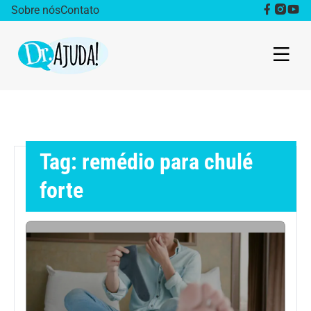
Sobre nós
Contato
Dr. Ajuda Cast
Obesidade
Tag: remédio para chulé
Destaque
forte
Bem estar
Vida Saudável
Saúde da mulher