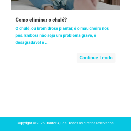
Anemia
Como eliminar o chulé?
Anestesia
O chulé, ou bromidrose plantar, é o mau cheiro nos
pés. Embora não seja um problema grave, é
Aparelho Digestivo
desagradável e ...
Atividade física
Continue Lendo
Beleza e Cosmética
Câncer
Cirurgia Plástica
Coronavírus
Copyright © 2026 Doutor Ajuda. Todos os direitos reservados.
Dengue