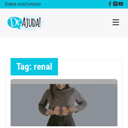
Sobre nós
Contato
Dr. Ajuda Cast
Obesidade
Tag: renal
Destaque
Bem estar
Vida Saudável
Saúde da mulher