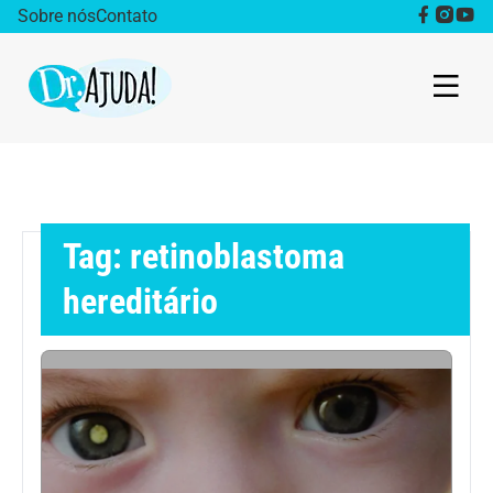
Sobre nós
Contato
Dr. Ajuda Cast
Obesidade
Tag: retinoblastoma
Destaque
hereditário
Bem estar
Vida Saudável
Saúde da mulher