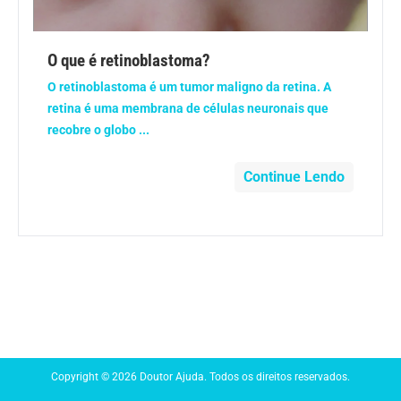
Anemia
O que é retinoblastoma?
Anestesia
O retinoblastoma é um tumor maligno da retina. A
retina é uma membrana de células neuronais que
Aparelho Digestivo
recobre o globo ...
Atividade física
Continue Lendo
Beleza e Cosmética
Câncer
Cirurgia Plástica
Coronavírus
Copyright © 2026 Doutor Ajuda. Todos os direitos reservados.
Dengue